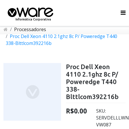
Informática Corporativa
Processadores
Proc Dell Xeon 4110 2.1ghz 8c P/ Poweredge T440
338-Blttlcom392216b
Proc Dell Xeon
4110 2.1ghz 8c P/
Poweredge T440
338-
Blttlcom392216b
R$0.00
SKU:
SERVDELLLWN
VW087