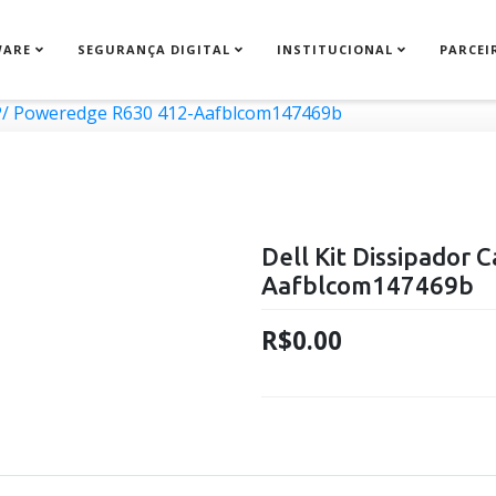
WARE
SEGURANÇA DIGITAL
INSTITUCIONAL
PARCEI
r P/ Poweredge R630 412-Aafblcom147469b
Dell Kit Dissipador 
Aafblcom147469b
R$0.00